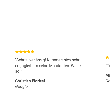
"Sehr zuverlässig! Kümmert sich sehr
engagiert um seine Mandanten. Weiter
"T
so!"
Ma
Christian Floricel
Go
Google