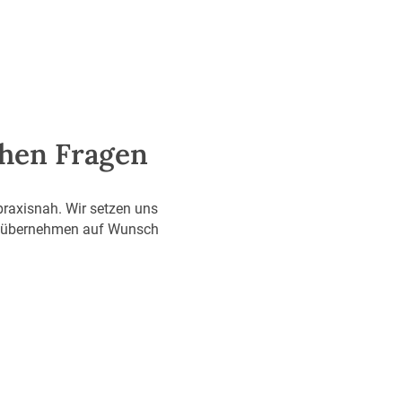
ichen Fragen
praxisnah. Wir setzen uns
und übernehmen auf Wunsch
Mietrecht
Egal ob als Mieter oder Vermieter: Wir
unterstützen Sie bei Konflikten und sorgen für