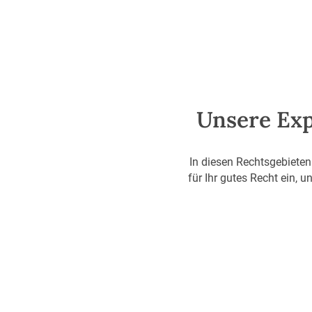
Unsere Expe
In diesen Rechtsgebieten
für Ihr gutes Recht ein,
Familien- & Eherecht
Von Trennung bis Sorgerecht – wir beraten und
begleiten Sie einfühlsam und lösungsorientiert