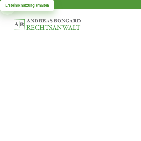
Ersteinschätzung erhalten
Unsere Rechtsgebiete.
In unserer Kanzlei stehen Sie und Ihre Anlieg
Expertise und langjähriger Erfahrung bieten wi
verschiedenen Fachbereichen. Ganz gleich, ob
Angelegenheiten geht – wir stehen Ihnen mit
Vertretung zur Seite.