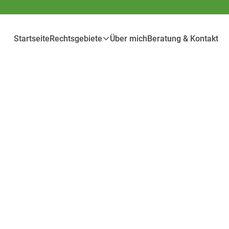
Startseite
Rechtsgebiete
Über mich
Beratung & Kontakt
en im Mittelpunkt. Mit umfassender
r Ihnen rechtliche Unterstützung in
 es um private oder geschäftliche
 kompetenter Beratung und engagierter