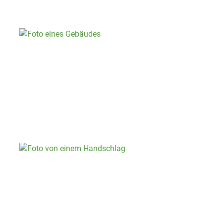
eine faire Lösung Ihrer mietrechtlichen
Anliegen.
Wirtschaftsrecht
Für Unternehmen und Selbstständige bieten wir
fundierte Beratung und Vertretung in
wirtschaftsrechtlichen Fragestellungen und bei
Vertragskonflikten.