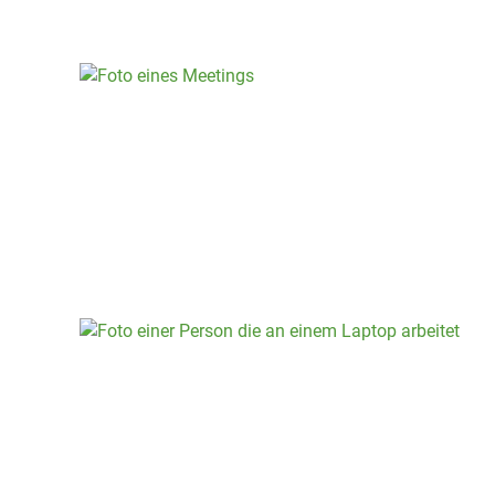
bei allen Themen rund um Familie und
Partnerschaft.
Arbeitsrecht
Kündigung, Abfindung oder Streitigkeiten am
Arbeitsplatz – wir vertreten Ihre Interessen mit
Klarheit und Durchsetzungskraft.