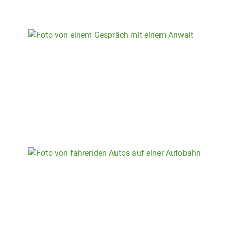
starken Partner. Wir stehen Ihnen in jeder Phase
eines Strafverfahrens zuverlässig zur Seite.
Verkehrsrecht
Ob Bußgeldverfahren, Unfälle oder
Schadensersatzansprüche – wir navigieren Sie
sicher durch die rechtlichen Herausforderungen
im Straßenverkehr.