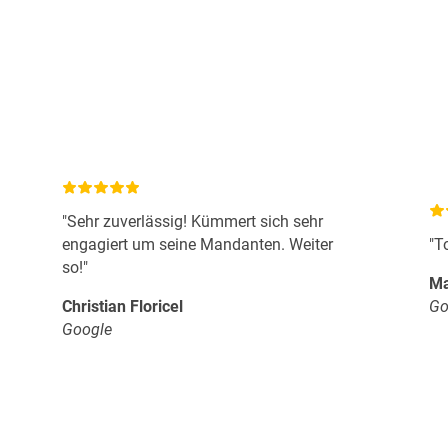
"Sehr zuverlässig! Kümmert sich sehr
engagiert um seine Mandanten. Weiter
"T
so!"
Ma
Christian Floricel
Go
Google