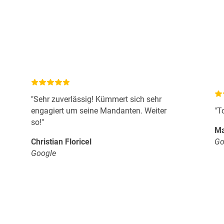
"Sehr zuverlässig! Kümmert sich sehr
engagiert um seine Mandanten. Weiter
"T
so!"
Ma
Christian Floricel
Go
Google