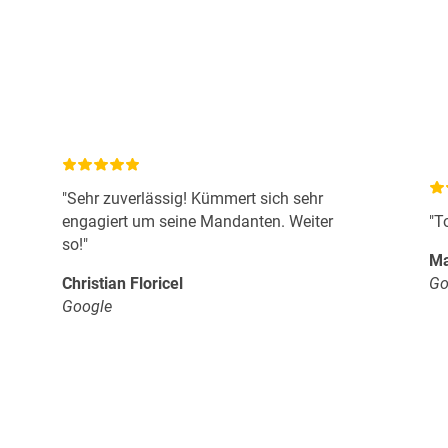
"Sehr zuverlässig! Kümmert sich sehr
engagiert um seine Mandanten. Weiter
"T
so!"
Ma
Christian Floricel
Go
Google