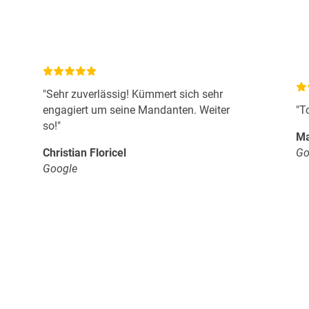
"Sehr zuverlässig! Kümmert sich sehr
engagiert um seine Mandanten. Weiter
"T
so!"
Ma
Christian Floricel
Go
Google