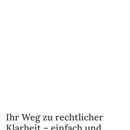
15+
Jahre Erfahrung
800+
geführte Fälle
4+
Team-Mitglieder
Ihr Weg zu rechtlicher
Klarheit – einfach und