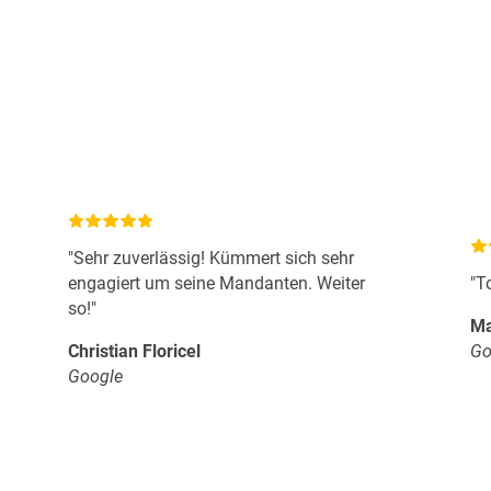
"Sehr zuverlässig! Kümmert sich sehr
engagiert um seine Mandanten. Weiter
"T
so!"
Ma
Christian Floricel
Go
Google