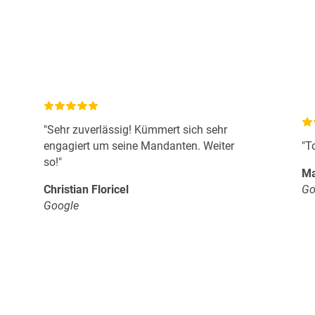
"Sehr zuverlässig! Kümmert sich sehr
engagiert um seine Mandanten. Weiter
"T
so!"
Ma
Christian Floricel
Go
Google