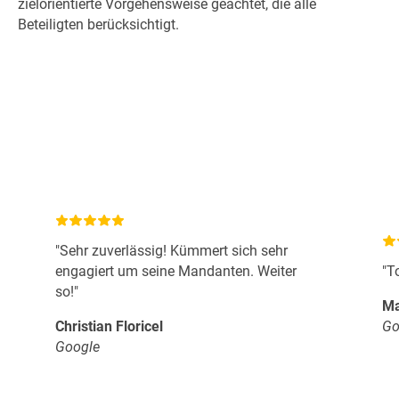
zielorientierte Vorgehensweise geachtet, die alle
Beteiligten berücksichtigt.
"Sehr zuverlässig! Kümmert sich sehr
engagiert um seine Mandanten. Weiter
"T
so!"
Ma
Christian Floricel
Go
Google