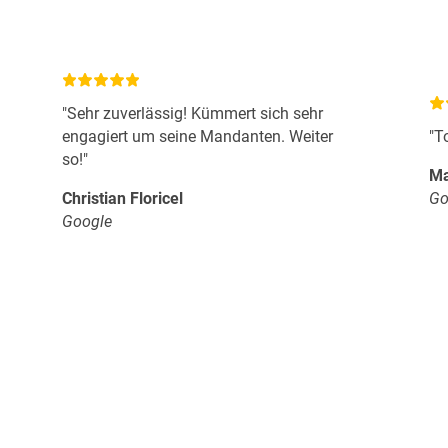
"Sehr zuverlässig! Kümmert sich sehr
engagiert um seine Mandanten. Weiter
"T
so!"
Ma
Christian Floricel
Go
Google
15+