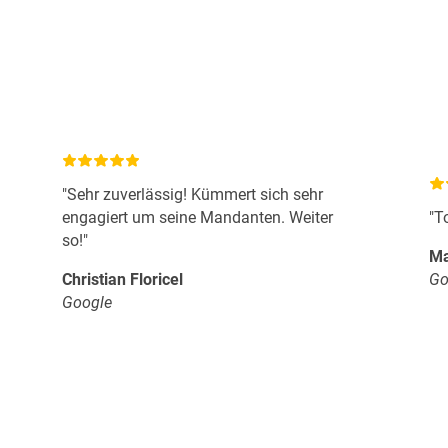
"Sehr zuverlässig! Kümmert sich sehr
engagiert um seine Mandanten. Weiter
"T
so!"
Ma
Christian Floricel
Go
Google