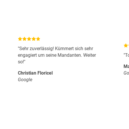
"Sehr zuverlässig! Kümmert sich sehr
engagiert um seine Mandanten. Weiter
"T
so!"
Ma
Christian Floricel
Go
Google