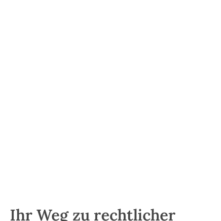
15+
Jahre Erfahrung
800+
geführte Fälle
4+
Team-Mitglieder
Ihr Weg zu rechtlicher