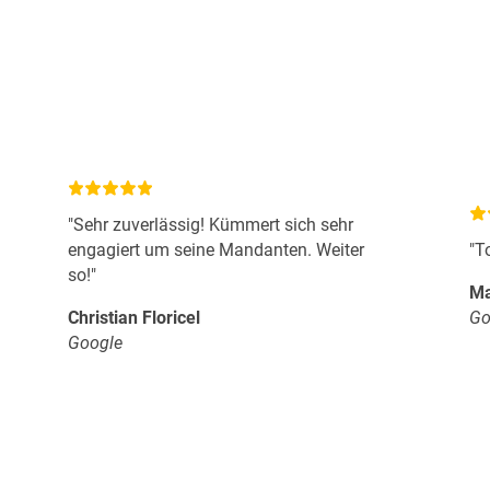
"Sehr zuverlässig! Kümmert sich sehr
engagiert um seine Mandanten. Weiter
"T
so!"
Ma
Christian Floricel
Go
Google