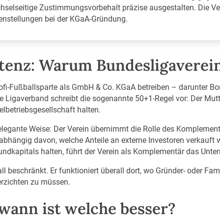
echselseitige Zustimmungsvorbehalt präzise ausgestalten. Die V
henstellungen bei der KGaA-Gründung.
tenz: Warum Bundesligaverein
ofi-Fußballsparte als GmbH & Co. KGaA betreiben – darunter B
che Ligaverband schreibt die sogenannte 50+1-Regel vor: Der Mut
lbetriebsgesellschaft halten.
 elegante Weise: Der Verein übernimmt die Rolle des Komplement
nabhängig davon, welche Anteile an externe Investoren verkauft
ndkapitals halten, führt der Verein als Komplementär das Unte
 beschränkt. Er funktioniert überall dort, wo Gründer- oder Fami
erzichten zu müssen.
wann ist welche besser?