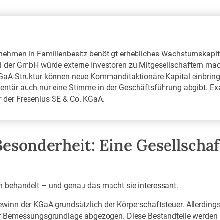
nehmen in Familienbesitz benötigt erhebliches Wachstumskapita
i der GmbH würde externe Investoren zu Mitgesellschaftern mac
KGaA-Struktur können neue Kommanditaktionäre Kapital einbring
ntär auch nur eine Stimme in der Geschäftsführung abgibt. Exa
 der Fresenius SE & Co. KGaA.
Besonderheit: Eine Gesellschaf
ich behandelt – und genau das macht sie interessant.
Gewinn der KGaA grundsätzlich der Körperschaftsteuer. Allerding
r Bemessungsgrundlage abgezogen. Diese Bestandteile werden