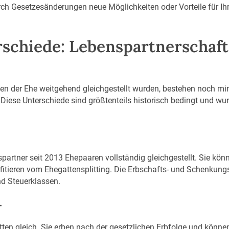
rch Gesetzesänderungen neue Möglichkeiten oder Vorteile für Ih
rschiede: Lebenspartnerschaft
en der Ehe weitgehend gleichgestellt wurden, bestehen noch mini
. Diese Unterschiede sind größtenteils historisch bedingt und 
spartner seit 2013 Ehepaaren vollständig gleichgestellt. Sie k
ieren vom Ehegattensplitting. Die Erbschafts- und Schenkung
nd Steuerklassen.
r
tten gleich. Sie erben nach der gesetzlichen Erbfolge und könne